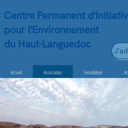
Centre Permanent d'Initiati
pour l'Environnement
du Haut-Languedoc
J'ad
Accueil
Association
Sensibiliser
A