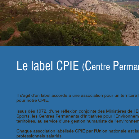
Le label CPIE
C
P
(
entre
erma
Il s’agit d’un label accordé à une association pour un territoi
pour notre CPIE.
Issus dès 1972, d'une réflexion conjointe des Ministères de l'E
Sports, les Centres Permanents d'Initiatives pour l'Environne
territoires, au service d'une gestion humaniste de l'environne
Chaque association labélisée CPIE par l'Union nationale est issu
professionnels salariés.